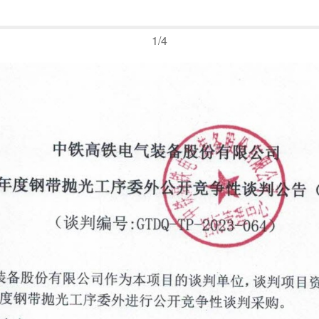
1
/
4